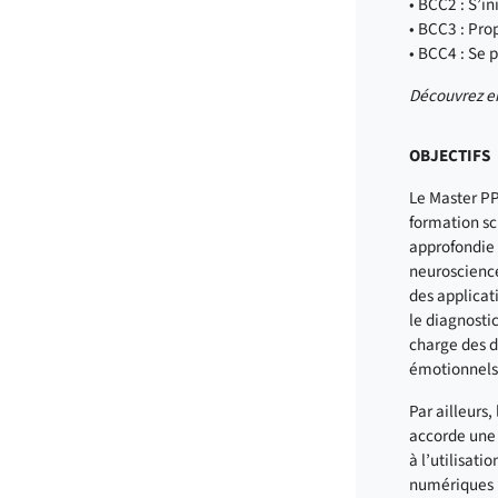
• BCC2 : S’i
• BCC3 : Pro
• BCC4 : Se 
Découvrez en
OBJECTIFS
Le Master P
formation sc
approfondie 
neuroscience
des applicat
le diagnostic
charge des dé
émotionnels
Par ailleurs,
accorde une
à l’utilisati
numériques (