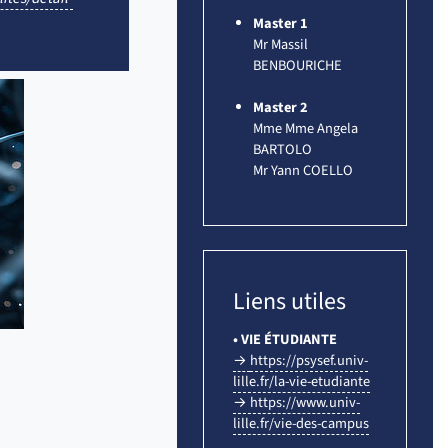
Master 1
Mr Massil
BENBOURICHE
Master 2
Mme Mme Angela
BARTOLO
Mr Yann COELLO
Liens utiles
• VIE ÉTUDIANTE
→
https://psysef.univ-
lille.fr/la-vie-etudiante
→ https://www.univ-
lille.fr/vie-des-campus