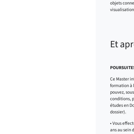
objets connec
visualisatio
Et ap
POURSUITE
Ce Master in
formation à 
pouvez, sous
conditions, 
études en Do
dossier).
• Vous effec
ans au sein 