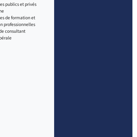
s publics et privés
he
es de formation et
on professionnelles
 de consultant
ibérale