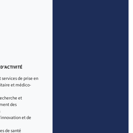
D'ACTIVITÉ
t services de prise en
itaire et médico-
recherche et
ment des
s
’innovation et de
es de santé