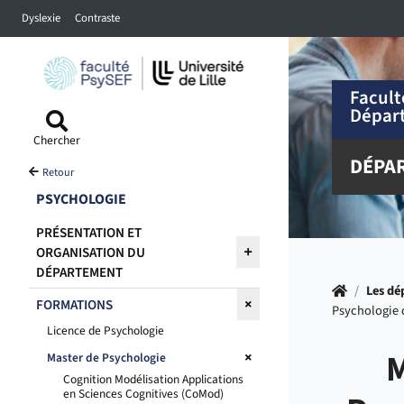
Accéder au menu principal
Accéder à la recherche
Accéder au pied de page
Dyslexie
Contraste
Facult
Dépar
Chercher
DÉPA
Retour
PSYCHOLOGIE
PRÉSENTATION ET
ORGANISATION DU
DÉPARTEMENT
Accueil
/
Les dé
FORMATIONS
Psychologie 
Licence de Psychologie
M
Master de Psychologie
Cognition Modélisation Applications
en Sciences Cognitives (CoMod)