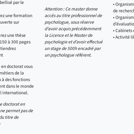
ellisé par le
• Organisme
Attention : Ce master donne
de recherc
rez une formation
accès au titre professionnel de
• Organism
ouverte sur
psychologue, sous réserve
d’évaluati
d’avoir acquis précédemment
• Cabinets
erez une thèse
la Licence et le Master de
• Activité l
 150 à 300 pages
psychologie et d’avoir effectué
tiendrez
un stage de 500h encadré par
nt
un psychologue référent.
 en doctorat vous
métiers de la
 à des fonctions
nt dans le monde
l international.
le doctorat en
 ne permet pas de
du titre de
e