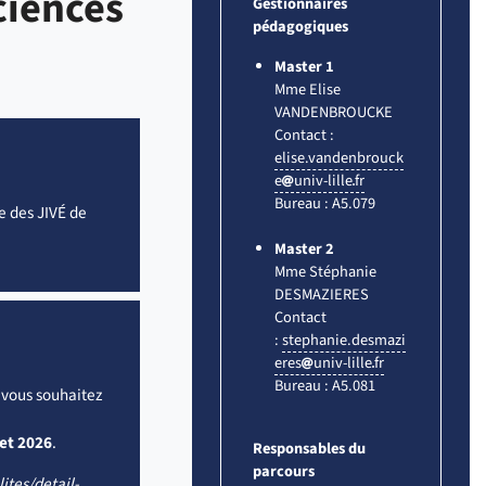
ciences
Gestionnaires
pédagogiques
Master 1
Mme Elise
VANDENBROUCKE
Contact :
elise.vandenbrouck
e
univ-lille
fr
Bureau : A5.079
e des JIVÉ de
Master 2
Mme Stéphanie
DESMAZIERES
Contact
:
stephanie.desmazi
eres
univ-lille
fr
Bureau : A5.081
 vous souhaitez
let 2026
.
Responsables du
parcours
lites/detail-