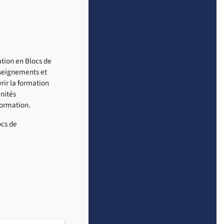
ation en Blocs de
seignements et
vrir la formation
Unités
formation.
ocs de