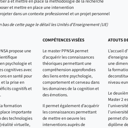
nitier à et mettre en place la méthodologie de la recherche
poser et mettre en place une intervention
projeter dans un contexte professionnel et un projet personnel
 bas de cette page le détail les Unités d'Enseignement (UE)
COMPÉTENCES VISÉES
ATOUTS D
PNSA propose une
Le master PPNSA permet
L’accueil d
ientifique
d’acquérir les connaissances
d’enseigna
en psychologie et
théoriques permettant une
une dimens
s cognitives avec
compréhension approfondies
la formati
ions en santé pour
des liens entre psychologie,
deconstitu
 et la prise en
comportement et cerveau dans
niveau eur
ficits cognitifs et
les domaines de la cognition et
Le deuxiè
.
des émotions.
Master 2 es
 la formation
Il permet également d’acquérir
l’université
 place importante
les connaissances permettant
l’universit
on des technologies
de mettre en oeuvre les
permet d’o
réalité virtuelle,
interventions auprès de
diplôme de