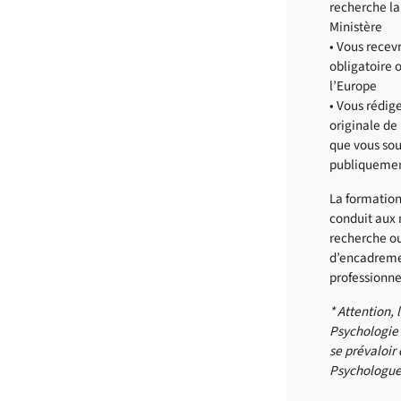
recherche lab
Ministère
• Vous recev
obligatoire 
l’Europe
• Vous rédig
originale de
que vous sou
publiqueme
La formation
conduit aux 
recherche ou
d’encadreme
professionne
* Attention, 
Psychologie
se prévaloir 
Psychologu