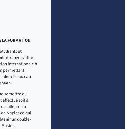
E LA FORMATION
’étudiants et
nts étrangers offre
ion internationale à
on permettant
er des réseaux au
opéen.
me semestre du
t effectué soit à
 de Lille, soit à
é de Naples ce qui
btenir un double-
 Master.