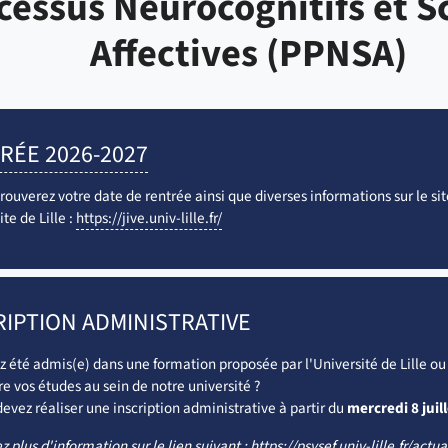
cessus Neurocognitifs et S
Affectives (PPNSA)
RÉE 2026-2027
ouverez votre date de rentrée ainsi que diverses informations sur le sit
ite de Lille :
https://jive.univ-lille.fr/
RIPTION ADMINISTRATIVE
z été admis(e) dans une formation proposée par l'Université de Lille ou
e vos études au sein de notre université ?
evez réaliser une inscription administrative à partir du
mercredi 8 juil
 plus d'information sur le lien suivant :
https://psysef.univ-lille.fr/actua