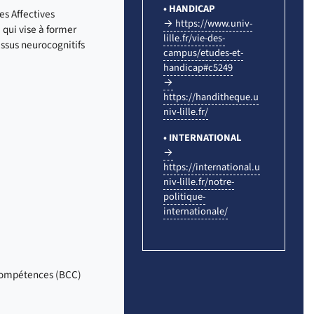
• HANDICAP
es Affectives
→ https://www.univ-
 qui vise à former
lille.fr/vie-des-
ssus neurocognitifs
campus/etudes-et-
handicap#c5249
→
https://handitheque.u
niv-lille.fr/
• INTERNATIONAL
→
https://international.u
niv-lille.fr/notre-
politique-
internationale/
 Compétences (BCC)