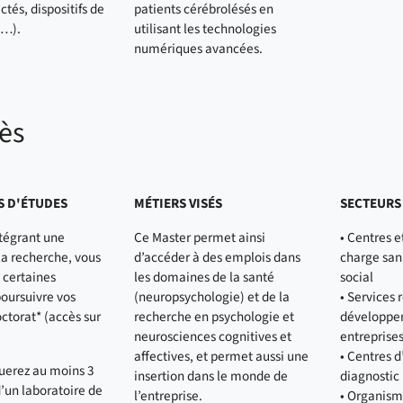
tés, dispositifs de
patients cérébrolésés en
n…).
utilisant les technologies
numériques avancées.
rès
S D'ÉTUDES
MÉTIERS VISÉS
SECTEURS 
tégrant une
Ce Master permet ainsi
• Centres e
la recherche, vous
d’accéder à des emplois dans
charge san
 certaines
les domaines de la santé
social
poursuivre vos
(neuropsychologie) et de la
• Services 
ctorat* (accès sur
recherche en psychologie et
développe
neurosciences cognitives et
entreprise
affectives, et permet aussi une
• Centres d
tuerez au moins 3
insertion dans le monde de
diagnostic
d’un laboratoire de
l’entreprise.
• Organism