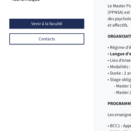
Le Master Ps
(PPNSA) est 
des psycholo
Venir à la faculté
et affectifs.
ORGANISAT
Contacts
• Régime d'é
•
Langue d’e
• Lieu d’ens
• Modalités :
• Durée : 2 
• Stage oblig
- Master 1
- Master 2
PROGRAM
Les enseign
• BCC1 : App