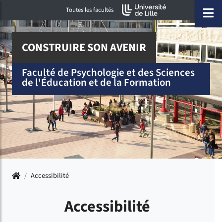
Accéder au menu principal
Accéder à la recherche
Accéder au pied de page
ermer menu
O
Toutes les facultés
CONSTRUIRE SON AVENIR
Faculté de Psychologie et des Sciences
de l'Éducation et de la Formation
Accueil
/
Accessibilité
Accessibilité