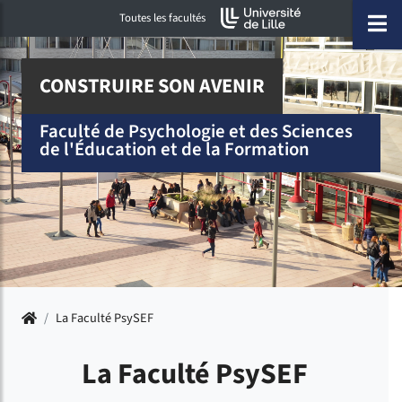
Accéder au menu principal
Accéder à la recherche
Accéder au pied de page
ermer menu
O
Toutes les facultés
CONSTRUIRE SON AVENIR
Faculté de Psychologie et des Sciences
de l'Éducation et de la Formation
Accueil
/
La Faculté PsySEF
La Faculté PsySEF