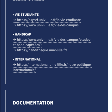
• VIE ÉTUDIANTE
→
https://psysef.univ-lille.fr/la-vie-etudiante
→ https://www.univ-lille.fr/vie-des-campus
• HANDICAP
→ https://www.univ-lille.fr/vie-des-campus/etudes-
et-handicap#c5249
→ https://handitheque.univ-lille.fr/
• INTERNATIONAL
→ https://international.univ-lille.fr/notre-politique-
internationale/
DOCUMENTATION