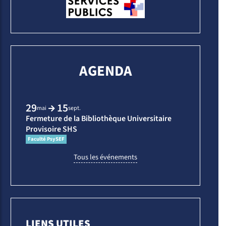
AGENDA
29
15
Du
au
(mai)
(sept.)
mai
sept.
Fermeture de la Bibliothèque Universitaire
Provisoire SHS
Faculté PsySEF
Tous les événements
LIENS UTILES