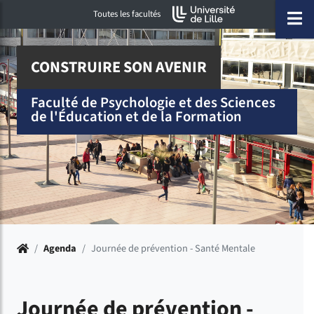
Accéder au menu principal
Accéder à la recherche
Accéder au pied de page
ermer menu
O
Toutes les facultés
CONSTRUIRE SON AVENIR
Faculté de Psychologie et des Sciences
de l'Éducation et de la Formation
Accueil
/
Agenda
/
Journée de prévention - Santé Mentale
Journée de prévention -